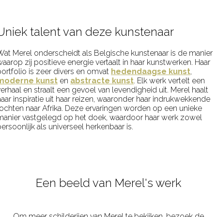
Uniek talent van deze kunstenaar
Wat Merel onderscheidt als Belgische kunstenaar is de manier
aarop zij positieve energie vertaalt in haar kunstwerken. Haar
portfolio is zeer divers en omvat
hedendaagse kunst
,
moderne kunst
en
abstracte kunst
. Elk werk vertelt een
erhaal en straalt een gevoel van levendigheid uit. Merel haalt
haar inspiratie uit haar reizen, waaronder haar indrukwekkende
tochten naar Afrika. Deze ervaringen worden op een unieke
manier vastgelegd op het doek, waardoor haar werk zowel
ersoonlijk als universeel herkenbaar is.
Een beeld van Merel's werk
Om meer schilderijen van Merel te bekijken, bezoek de